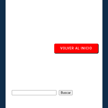
La pagina
solicitada no fue encontrada
le sugerimos volver a la
pagina de inicio.
VOLVER AL INICIO
Buscar
Buscar
Recent Posts